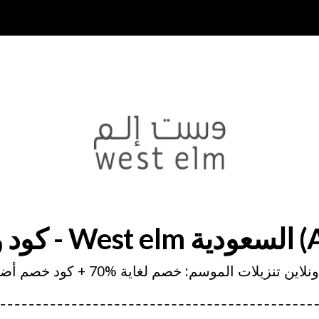
(AFNCEE)
زيلات الموسم: خصم لغاية %70 + كود خصم أضافى10% واكثر